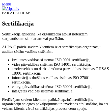
Menu
PAKALKOJUMS
Sertifikācija
Sertifikācija apliecina, ka organizācija atbilst noteiktam
starptautiskam standartam vai prasībām.
ALPA.C palīdz saviem klientiem iziet sertifikācijas organizāciju
auditus šādām vadības sistēmām:
kvalitātes vadības si stēmas ISO 9001 sertifikācija,
vides pārvaldības sistēmas ISO 14001 sertifikācija,
arodveselības un darba drošuma pārvaldības sistēmas OHSAS
18001 sertifikācija,
informācijas drošības vadības sistēmas ISO 27001
sertifikācija,
energopārvaldības sistēmas ISO 50001 sertifikācija,
integrētās vadības sistēmas sertifikācija.
Piedāvājam saviem klientiem palīdzēt apzināt sertifikācijas
organizāciju sniegtos pakalpojumus un izvelēties atbilstošāko, kā arī
veicam klienta vārdā sertifikācijas procesa cenu aptaju.