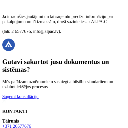
Ja ir radušies jautājumi un lai saņemtu precīzu informāciju par
pakalpojumu un tā izmaksām, droši sazinieties ar ALPA.C
(tālr. 2 6577676, info@alpac.lv).
Gatavi sakārtot jūsu
dokumentus
un
sistēmas?
Mēs palīdzam uzņēmumiem sasniegt atbilstību standartiem un
uzlabot iekšējos procesus.
Saņemt konsultāciju
KONTAKTI
Tālrunis
+371 26577676